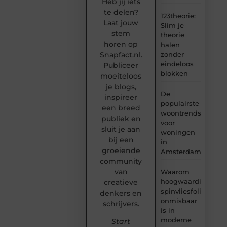
Heb jij iets
te delen?
123theorie:
Laat jouw
Slim je
stem
theorie
horen op
halen
Snapfact.nl.
zonder
eindeloos
Publiceer
blokken
moeiteloos
je blogs,
De
inspireer
populairste
een breed
woontrends
publiek en
voor
sluit je aan
woningen
bij een
in
groeiende
Amsterdam
community
van
Waarom
hoogwaardige
creatieve
spinvliesfolie
denkers en
onmisbaar
schrijvers.
is in
moderne
Start