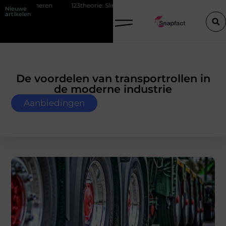
123theorie: Slim je theorie halen zonder eindeloos blokken
De popula
Nieuwe
artikelen
De voordelen van transportrollen in
de moderne industrie
Aanbiedingen