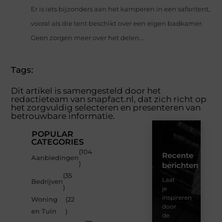
Er is iets bijzonders aan het kamperen in een safaritent,
vooral als die tent beschikt over een eigen badkamer.
Geen zorgen meer over het delen...
Tags:
Dit artikel is samengesteld door het
redactieteam van snapfact.nl, dat zich richt op
het zorgvuldig selecteren en presenteren van
betrouwbare informatie.
POPULAR
CATEGORIES
(104
Recente
Aanbiedingen
)
berichten
(35
Laat
Bedrijven
)
je
inspireren
Woning
(22
door
en Tuin
)
de