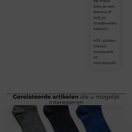
op maat:
kies je een
thema of
laat je
medewerkers
kiezen?
HPL platen
kiezen
maatwerk
of
standaardformaat
Gerelateerde artikelen
die u mogelijk
interesseren