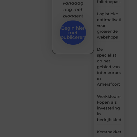
folietoepassingen
vandaag
nog met
Logistieke
bloggen!
optimalisatie
voor
Begin hier
groeiende
met
publiceren
webshops
De
specialist
op het
gebied van
interieurbouw
in
Amersfoort
Werkkleding
kopen als
investering
in
bedrijfskleding
Kerstpakket