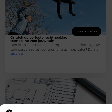
AANBIEDINGEN
Ontdek de perfecte rechthoekige
trampoline voor jouw tuin
Ben je op zoek naar een trampoline die perfect in jouw
tuin past en zorgt voor urenlang springplezier? Dan is
Snapfact