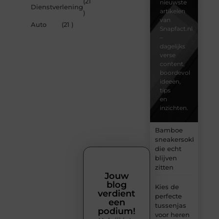
(21
nieuwste
Dienstverlening
artikelen
)
van
Auto
(21 )
Snapfact.nl
–
dagelijks
verse
content,
boordevol
ideeën,
tips
en
inzichten.
Bamboe
sneakersokken
die echt
blijven
zitten
Jouw
blog
Kies de
verdient
perfecte
een
tussenjas
podium!
voor heren