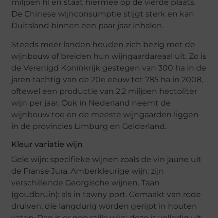
miljoen hl en staat hiermee op de vierde plaats.
De Chinese wijnconsumptie stijgt sterk en kan
Duitsland binnen een paar jaar inhalen.
Steeds meer landen houden zich bezig met de
wijnbouw of breiden hun wijngaardareaal uit. Zo is
de Verenigd Koninkrijk gestegen van 300 ha in de
jaren tachtig van de 20e eeuw tot 785 ha in 2008,
oftewel een productie van 2,2 miljoen hectoliter
wijn per jaar. Ook in Nederland neemt de
wijnbouw toe en de meeste wijngaarden liggen
in de provincies Limburg en Gelderland.
Kleur variatie wijn
Gele wijn: specifieke wijnen zoals de vin jaune uit
de Franse Jura. Amberkleurige wijn: zijn
verschillende Georgische wijnen. Taan
(goudbruin): als in tawny port. Gemaakt van rode
druiven, die langdurig worden gerijpt in houten
vaten. Dan is er nog stille wijn: deze is volledig uit