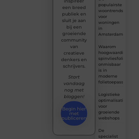
inspireer
populairste
een breed
woontrends
publiek en
voor
sluit je aan
woningen
bij een
in
groeiende
Amsterdam
community
van
Waarom
hoogwaardige
creatieve
spinvliesfolie
denkers en
onmisbaar
schrijvers.
is in
moderne
Start
folietoepassingen
vandaag
nog met
Logistieke
bloggen!
optimalisatie
voor
Begin hier
groeiende
met
publiceren
webshops
De
specialist