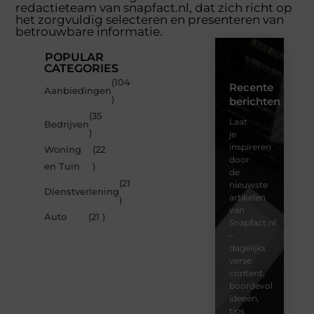
redactieteam van snapfact.nl, dat zich richt op
het zorgvuldig selecteren en presenteren van
betrouwbare informatie.
POPULAR
CATEGORIES
(104
Recente
Aanbiedingen
)
berichten
(35
Laat
Bedrijven
)
je
inspireren
Woning
(22
door
en Tuin
)
de
(21
nieuwste
Dienstverlening
artikelen
)
van
Auto
(21 )
Snapfact.nl
–
dagelijks
verse
content,
boordevol
ideeën,
tips