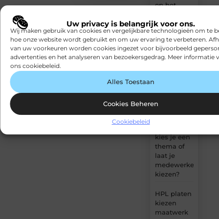
op het
gebied van
Uw privacy is belangrijk voor ons.
interieurbouw
Wij maken gebruik van cookies en vergelijkbare technologieën om te b
in
hoe onze website wordt gebruikt en om uw ervaring te verbeteren. Afh
Amersfoort
van uw voorkeuren worden cookies ingezet voor bijvoorbeeld geperson
advertenties en het analyseren van bezoekersgedrag. Meer informatie v
Werkkleding
ons cookiebeleid.
kopen als
investering
Alles Toestaan
in
bedrijfskleding
Cookies Beheren
Kerstpakket
Cookiebeleid
op maat:
kies je een
thema of
laat je
medewerkers
kiezen?
HPL platen
kiezen
maatwerk