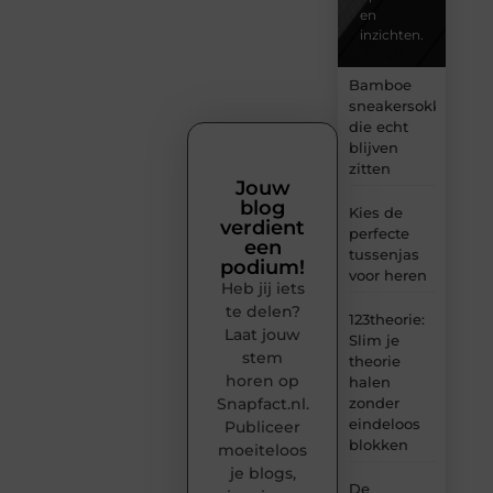
en
inzichten.
Bamboe
sneakersokken
die echt
blijven
zitten
Jouw
blog
Kies de
verdient
perfecte
een
tussenjas
podium!
voor heren
Heb jij iets
te delen?
123theorie:
Laat jouw
Slim je
stem
theorie
horen op
halen
Snapfact.nl.
zonder
eindeloos
Publiceer
blokken
moeiteloos
je blogs,
De