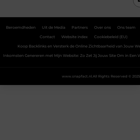
Beroemdheden
Uit de Media
Partners
Over ons
Ons team
Contact
Website index
Cookiebeleid (EU)
Koop Backlinks en Versterk de Online Zichtbaarheid van Jouw We
Inkomsten Genereren met Mijn Website: Zo Zet Jij Jouw Site Om in Een
www.snapfact.nl.
All Rights Reserved © 2025