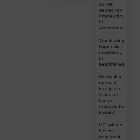
op het
gebied van
interieurbouw
in
Amersfoort
Werkkleding
kopen als
investering
in
bedrijfskleding
Kerstpakket
op maat:
kies je een
thema of
laat je
medewerkers
kiezen?
HPL platen
kiezen
maatwerk