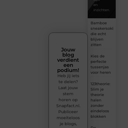
en
inzichten.
Bamboe
sneakersokken
die echt
blijven
zitten
Jouw
blog
Kies de
verdient
perfecte
een
tussenjas
podium!
voor heren
Heb jij iets
te delen?
123theorie:
Laat jouw
Slim je
stem
theorie
horen op
halen
Snapfact.nl.
zonder
eindeloos
Publiceer
blokken
moeiteloos
je blogs,
De