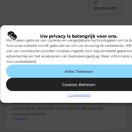
of
standaardformaat
Uw privacy is belangrijk voor ons.
Wij maken gebruik van cookies en vergelijkbare technologieën om te b
Gerelateerde artikelen
die u mogelijk
hoe onze website wordt gebruikt en om uw ervaring te verbeteren. Afh
interesseren
van uw voorkeuren worden cookies ingezet voor bijvoorbeeld geperson
advertenties en het analyseren van bezoekersgedrag. Meer informatie v
ons cookiebeleid.
Alles Toestaan
Cookies Beheren
MODE EN KLEDING
Cookiebeleid
Hier herken je een goede sneaker aan
Waar de één met liefde wekelijks nieuwe schoenen
koopt, koopt de ander liever eens in de paar jaar
nieuwe schoenen.
Snapfact