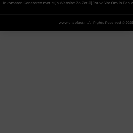
Inkomsten Genereren met Mijn Website: Zo Zet Jij Jouw Site Om in Een
www.snapfact.nl.
All Rights Reserved © 2025