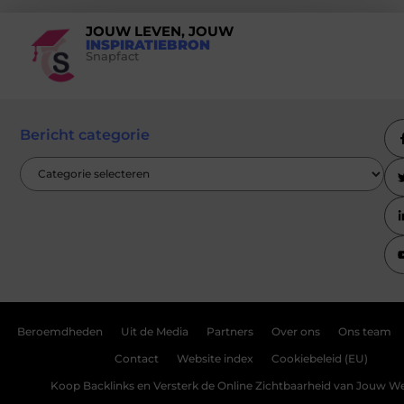
JOUW LEVEN, JOUW
INSPIRATIEBRON
Snapfact
Bericht categorie
Beroemdheden
Uit de Media
Partners
Over ons
Ons team
Contact
Website index
Cookiebeleid (EU)
Koop Backlinks en Versterk de Online Zichtbaarheid van Jouw We