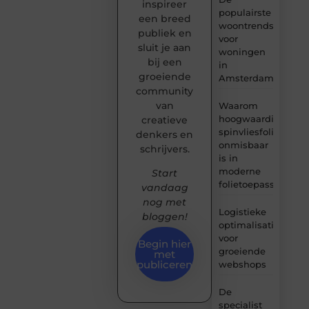
inspireer
populairste
een breed
woontrends
publiek en
voor
sluit je aan
woningen
bij een
in
groeiende
Amsterdam
community
van
Waarom
hoogwaardige
creatieve
spinvliesfolie
denkers en
onmisbaar
schrijvers.
is in
moderne
Start
folietoepassingen
vandaag
nog met
Logistieke
bloggen!
optimalisatie
voor
Begin hier
groeiende
met
publiceren
webshops
De
specialist