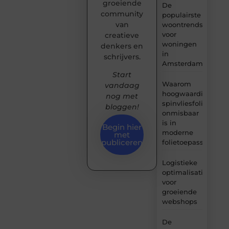
groeiende
De
community
populairste
van
woontrends
voor
creatieve
woningen
denkers en
in
schrijvers.
Amsterdam
Start
Waarom
vandaag
hoogwaardige
nog met
spinvliesfolie
bloggen!
onmisbaar
is in
Begin hier
moderne
met
publiceren
folietoepassingen
Logistieke
optimalisatie
voor
groeiende
webshops
De