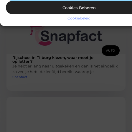
Cookies Beheren
Cookiebeleid
AUTO
Rijschool in Tilburg kiezen, waar moet je
op letten?
Je hebt er lang naar uitgekeken en dan is het eindelijk
zo ver, je hebt de leeftijd bereikt waarop je
Snapfact