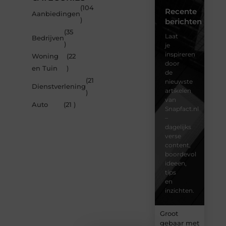
(104
Recente
Aanbiedingen
)
berichten
(35
Laat
Bedrijven
)
je
inspireren
Woning
(22
door
en Tuin
)
de
(21
nieuwste
Dienstverlening
artikelen
)
van
Auto
(21 )
Snapfact.nl
–
dagelijks
verse
content,
boordevol
ideeën,
tips
en
inzichten.
Groot
gebaar met