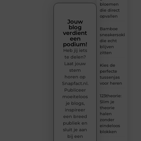
bloemen
die direct
opvallen
Jouw
blog
Bamboe
verdient
sneakersokken
een
die echt
podium!
blijven
Heb jij iets
zitten
te delen?
Laat jouw
Kies de
stem
perfecte
horen op
tussenjas
Snapfact.nl.
voor heren
Publiceer
123theorie:
moeiteloos
Slim je
je blogs,
theorie
inspireer
halen
een breed
zonder
publiek en
eindeloos
sluit je aan
blokken
bij een