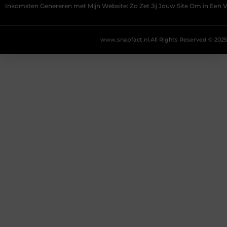
Inkomsten Genereren met Mijn Website: Zo Zet Jij Jouw Site Om in Een
www.snapfact.nl.
All Rights Reserved © 2025