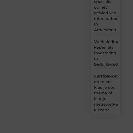
specialist
op het
gebied van
interieurbouw
in
Amersfoort
Werkkleding
kopen als
investering
in
bedrijfskleding
Kerstpakket
op maat:
kies je een
thema of
laat je
medewerkers
kiezen?