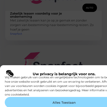
AUTO
Zakelijk leasen voordelig voor je
onderneming
Met zakelijk leasen kan je op je gemak en zonder
zorgen van bestemming naar bestemming reizen. Zo
hoef je geen
Snapfact
Uw privacy is belangrijk voor ons.
Wij maken gebruik van cookies en vergelijkbare technologieën om te b
AUTO
hoe onze website wordt gebruikt en om uw ervaring te verbeteren. Afh
Een brommobiel verkopen of kopen
van uw voorkeuren worden cookies ingezet voor bijvoorbeeld geperson
Een brommobiel verkopen kun je eenvoudig via
advertenties en het analyseren van bezoekersgedrag. Meer informatie v
marktplaats doen of je brengt je brommobiel weg naar
ons cookiebeleid.
een inkoper. Je kunt
Snapfact
Alles Toestaan