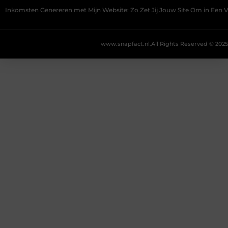
Inkomsten Genereren met Mijn Website: Zo Zet Jij Jouw Site Om in Een
www.snapfact.nl.
All Rights Reserved © 2025