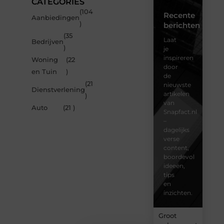
CATEGORIES
(104
Recente
Aanbiedingen
)
berichten
(35
Laat
Bedrijven
)
je
inspireren
Woning
(22
door
en Tuin
)
de
(21
nieuwste
Dienstverlening
artikelen
)
van
Auto
(21 )
Snapfact.nl
–
dagelijks
verse
content,
boordevol
ideeën,
tips
en
inzichten.
Groot