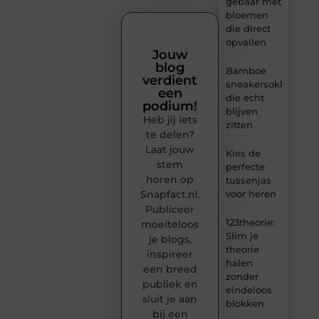
gebaar met
bloemen
die direct
opvallen
Jouw
blog
Bamboe
verdient
sneakersokken
een
die echt
podium!
blijven
Heb jij iets
zitten
te delen?
Laat jouw
Kies de
stem
perfecte
horen op
tussenjas
Snapfact.nl.
voor heren
Publiceer
123theorie:
moeiteloos
Slim je
je blogs,
theorie
inspireer
halen
een breed
zonder
publiek en
eindeloos
sluit je aan
blokken
bij een