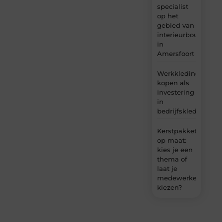
specialist
op het
gebied van
interieurbouw
in
Amersfoort
Werkkleding
kopen als
investering
in
bedrijfskleding
Kerstpakket
op maat:
kies je een
thema of
laat je
medewerkers
kiezen?