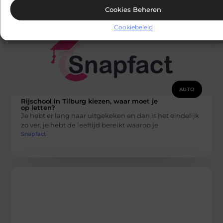
Cookies Beheren
Cookiebeleid
AUTO
Rijschool in Tilburg kiezen, waar moet je
op letten?
Je hebt er lang naar uitgekeken en dan is het eindelijk
zo ver, je hebt de leeftijd bereikt waarop je
Snapfact