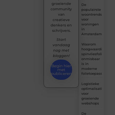
groeiende
De
community
populairste
van
woontrends
voor
creatieve
woningen
denkers en
in
schrijvers.
Amsterdam
Start
Waarom
vandaag
hoogwaardige
nog met
spinvliesfolie
bloggen!
onmisbaar
is in
Begin hier
moderne
met
publiceren
folietoepassingen
Logistieke
optimalisatie
voor
groeiende
webshops
De