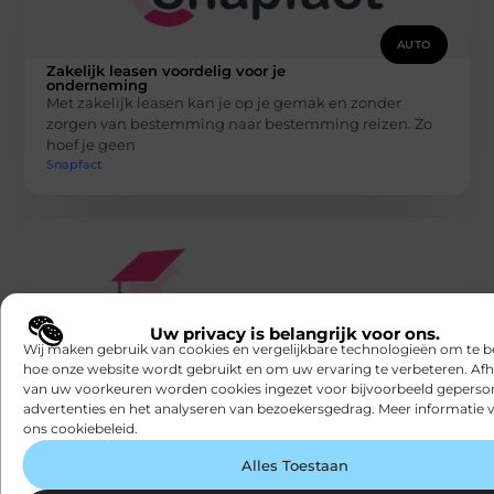
AUTO
Zakelijk leasen voordelig voor je
onderneming
Met zakelijk leasen kan je op je gemak en zonder
zorgen van bestemming naar bestemming reizen. Zo
hoef je geen
Snapfact
Uw privacy is belangrijk voor ons.
Wij maken gebruik van cookies en vergelijkbare technologieën om te b
hoe onze website wordt gebruikt en om uw ervaring te verbeteren. Afh
AUTO
van uw voorkeuren worden cookies ingezet voor bijvoorbeeld geperson
Een brommobiel verkopen of kopen
advertenties en het analyseren van bezoekersgedrag. Meer informatie v
Een brommobiel verkopen kun je eenvoudig via
ons cookiebeleid.
marktplaats doen of je brengt je brommobiel weg naar
een inkoper. Je kunt
Alles Toestaan
Snapfact