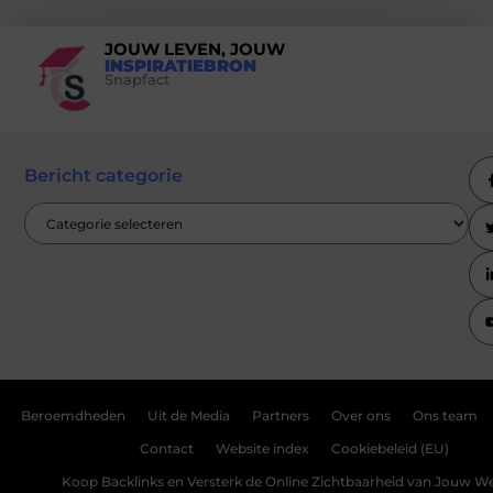
JOUW LEVEN, JOUW
INSPIRATIEBRON
Snapfact
Bericht categorie
Beroemdheden
Uit de Media
Partners
Over ons
Ons team
Contact
Website index
Cookiebeleid (EU)
Koop Backlinks en Versterk de Online Zichtbaarheid van Jouw We