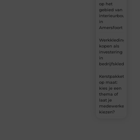
op het
gebied van
interieurbouw
in
Amersfoort
Werkkleding
kopen als
investering
in
bedrijfskleding
Kerstpakket
op maat:
kies je een
thema of
laat je
medewerkers
kiezen?