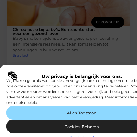
GEZONDHEID
Chiropractie bij baby’s: Een zachte start
voor een gezond leven
Baby’s maken tijdens de zwangerschap en bevalling
een intensieve reis mee. Dit kan soms leiden tot
spanningen in hun wervelkolom,
Snapfact
Uw privacy is belangrijk voor ons.
Wij maken gebruik van cookies en vergelijkbare technologieën om te b
hoe onze website wordt gebruikt en om uw ervaring te verbeteren. Afh
van uw voorkeuren worden cookies ingezet voor bijvoorbeeld geperson
advertenties en het analyseren van bezoekersgedrag. Meer informatie v
ons cookiebeleid.
Alles Toestaan
GEZONDHEID
Chiropractie Noordwijk: Jouw Weg naar
Cookies Beheren
een Gezonde Lifestyle
Wanneer je op zoek bent naar professionele