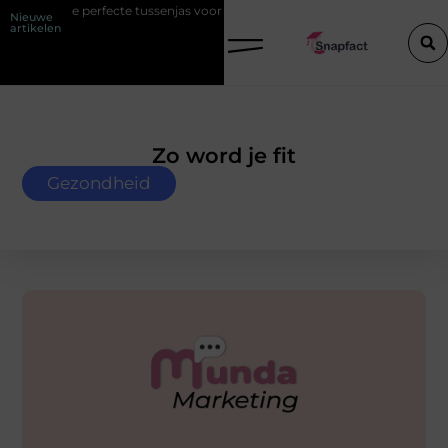
te tussenjas voor heren
123theorie: Slim je theorie halen zonder eind
Nieuwe
artikelen
Zo word je fit
Gezondheid