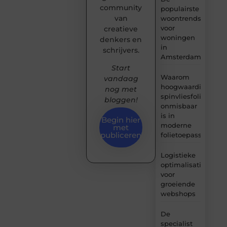
community
populairste
van
woontrends
voor
creatieve
woningen
denkers en
in
schrijvers.
Amsterdam
Start
Waarom
vandaag
hoogwaardige
nog met
spinvliesfolie
bloggen!
onmisbaar
is in
Begin hier
moderne
met
publiceren
folietoepassingen
Logistieke
optimalisatie
voor
groeiende
webshops
De
specialist