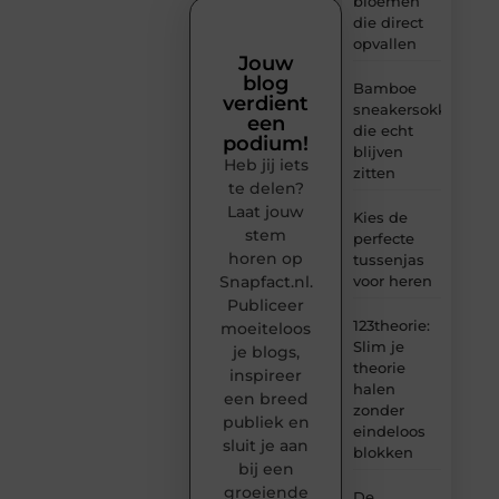
bloemen
die direct
opvallen
Jouw
blog
Bamboe
verdient
sneakersokken
een
die echt
podium!
blijven
Heb jij iets
zitten
te delen?
Laat jouw
Kies de
stem
perfecte
horen op
tussenjas
Snapfact.nl.
voor heren
Publiceer
123theorie:
moeiteloos
Slim je
je blogs,
theorie
inspireer
halen
een breed
zonder
publiek en
eindeloos
sluit je aan
blokken
bij een
groeiende
De