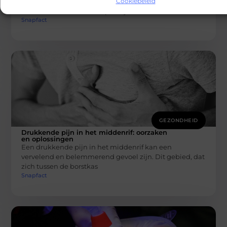
Cookiebeleid
chiropractie in Noordwijk, is Lifestyle Chiropractic een
uitstekende keuze. Deze praktijk biedt een
Snapfact
GEZONDHEID
Drukkende pijn in het middenrif: oorzaken
en oplossingen
Een drukkende pijn in het middenrif kan een
vervelend en belemmerend gevoel zijn. Dit gebied, dat
zich tussen de borstkas
Snapfact