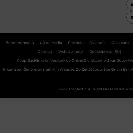
Beroemdheden
Uit de Media
Partners
Over ons
Ons team
Contact
Website index
Cookiebeleid (EU)
Koop Backlinks en Versterk de Online Zichtbaarheid van Jouw We
Inkomsten Genereren met Mijn Website: Zo Zet Jij Jouw Site Om in Een
www.snapfact.nl.
All Rights Reserved © 2025