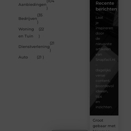
(104
Recente
Aanbiedingen
)
berichten
(35
Laat
Bedrijven
)
je
inspireren
Woning
(22
door
en Tuin
)
de
(21
nieuwste
Dienstverlening
artikelen
)
van
Auto
(21 )
Snapfact.nl
–
dagelijks
verse
content,
boordevol
ideeën,
tips
en
inzichten.
Groot
gebaar met