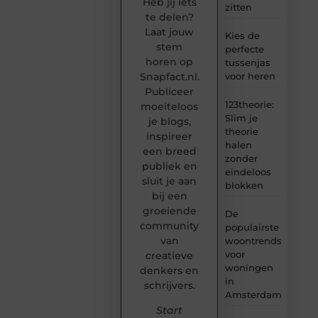
Heb jij iets
zitten
te delen?
Laat jouw
Kies de
stem
perfecte
horen op
tussenjas
Snapfact.nl.
voor heren
Publiceer
123theorie:
moeiteloos
Slim je
je blogs,
theorie
inspireer
halen
een breed
zonder
publiek en
eindeloos
sluit je aan
blokken
bij een
groeiende
De
community
populairste
van
woontrends
voor
creatieve
woningen
denkers en
in
schrijvers.
Amsterdam
Start