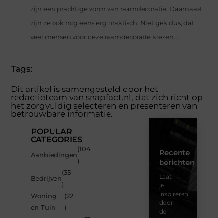
zijn een prachtige vorm van raamdecoratie. Daarnaast
zijn ze ook nog eens erg praktisch. Niet gek dus, dat
veel mensen voor deze raamdecoratie kiezen....
Tags:
Dit artikel is samengesteld door het
redactieteam van snapfact.nl, dat zich richt op
het zorgvuldig selecteren en presenteren van
betrouwbare informatie.
POPULAR
CATEGORIES
(104
Recente
Aanbiedingen
)
berichten
(35
Laat
Bedrijven
)
je
inspireren
Woning
(22
door
en Tuin
)
de