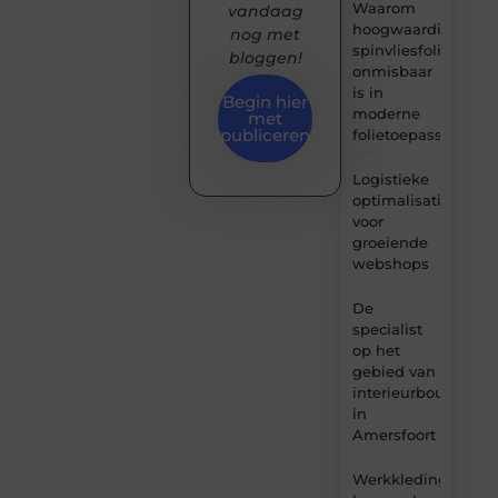
Waarom
vandaag
hoogwaardige
nog met
spinvliesfolie
bloggen!
onmisbaar
is in
Begin hier
moderne
met
publiceren
folietoepassingen
Logistieke
optimalisatie
voor
groeiende
webshops
De
specialist
op het
gebied van
interieurbouw
in
Amersfoort
Werkkleding