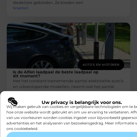
stedelijke gebieden. Ze bieden een
Snapfact
AUTO'S EN MOTOREN
Is de Alfen laadpaal de beste laadpaal op
dit moment?
Met het constant toenemende aantal elektrische auto’s
en uiteenlopende modellen, neemt ook het aantal
verschillende soorten laadpalen gestaag toe. Ook
Snapfact
Uw privacy is belangrijk voor ons.
Wij maken gebruik van cookies en vergelijkbare technologieën om te b
hoe onze website wordt gebruikt en om uw ervaring te verbeteren. Afh
van uw voorkeuren worden cookies ingezet voor bijvoorbeeld geperson
advertenties en het analyseren van bezoekersgedrag. Meer informatie v
ons cookiebeleid.