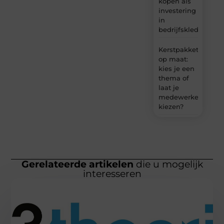
kopen als
investering
in
bedrijfskleding
Kerstpakket
op maat:
kies je een
thema of
laat je
medewerkers
kiezen?
Gerelateerde artikelen
die u mogelijk
interesseren