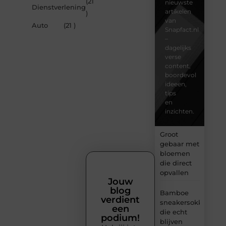
(21
nieuwste
Dienstverlening
artikelen
)
van
Auto
(21 )
Snapfact.nl
–
dagelijks
verse
content,
boordevol
ideeën,
tips
en
inzichten.
Groot
gebaar met
bloemen
die direct
opvallen
Jouw
blog
Bamboe
verdient
sneakersokken
een
die echt
podium!
blijven