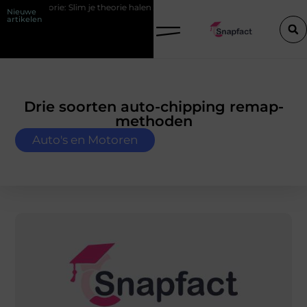
m je theorie halen zonder eindeloos blokken
De populairste woontren
Nieuwe
artikelen
Drie soorten auto-chipping remap-
methoden
Auto's en Motoren