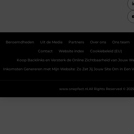
Beroemdheden
Uit de Media
Partners
Over ons
Ons team
Contact
Website index
Cookiebeleid (EU)
Koop Backlinks en Versterk de Online Zichtbaarheid van Jouw We
Inkomsten Genereren met Mijn Website: Zo Zet Jij Jouw Site Om in Een
www.snapfact.nl.
All Rights Reserved © 2025