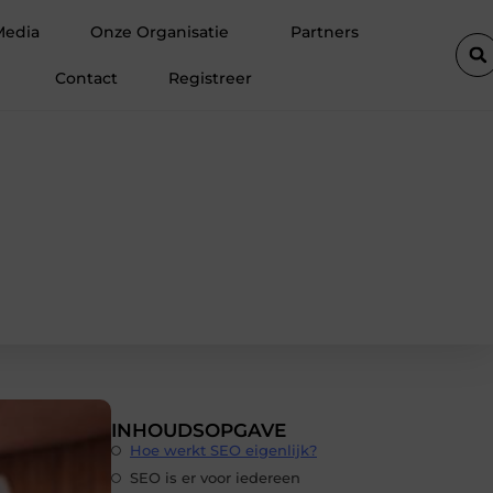
De populairste woontrends voor woningen in Amsterdam
W
Media
Onze Organisatie
Partners
Contact
Registreer
INHOUDSOPGAVE
Hoe werkt SEO eigenlijk?
SEO is er voor iedereen