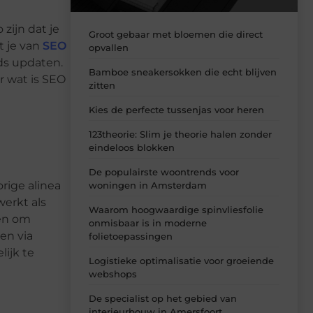
zijn dat je
Groot gebaar met bloemen die direct
 je van
SEO
opvallen
ds updaten.
Bamboe sneakersokken die echt blijven
ar wat is SEO
zitten
Kies de perfecte tussenjas voor heren
123theorie: Slim je theorie halen zonder
eindeloos blokken
De populairste woontrends voor
rige alinea
woningen in Amsterdam
werkt als
Waarom hoogwaardige spinvliesfolie
ven om
onmisbaar is in moderne
en via
folietoepassingen
lijk te
Logistieke optimalisatie voor groeiende
webshops
De specialist op het gebied van
interieurbouw in Amersfoort