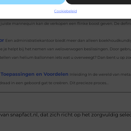
voor bedrijven die streven naar succes. Het kan een behoorlijke ui
Cookiebeleid
juiste mannequin kan de verkopen een flinke boost geven. De definiti
or
Een administratiekantoor biedt meer dan alleen boekhoudkundi
ie je helpt bij het nemen van weloverwogen beslissingen. Door gebrui
stellen van helium ballonnen iets wat u overweegt? Dan bent u op z
 Toepassingen en Voordelen
Inleiding In de wereld van met
aad in een geboord gat te creëren. Dit precieze proces...
van snapfact.nl, dat zich richt op het zorgvuldig sele