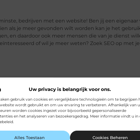
minste, bedrijven met een website! Ben jij een eigenaar
ien als je meer gevonden wilt worden kan je het gebruik
en, en daardoor ook meer mensen die van je dienst wil
geïnteresseerd of wil je meer weten? Zoek SEO op met je
Uw privacy is belangrijk voor ons.
Pinterest
LinkedIn
aken gebruik van cookies en vergelijkbare technologieën om te begrijpen 
website wordt gebruikt en om uw ervaring te verbeteren. Afhankelijk van 
euren worden cookies ingezet voor bijvoorbeeld gepersonaliseerde
tenties en het analyseren van bezoekersgedrag. Meer informatie vindt u in
standaard administratieve problemen op. Of het nou gaat om het opz
ebeleid.
tdek de Kracht van Arbodienst Amsterdam
Alles Toestaan
Cookies Beheren
In de dynami