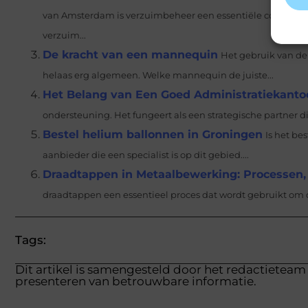
van Amsterdam is verzuimbeheer een essentiële component 
verzuim...
De kracht van een mannequin
Het gebruik van de 
helaas erg algemeen. Welke mannequin de juiste...
Het Belang van Een Goed Administratiekanto
ondersteuning. Het fungeert als een strategische partner d
Bestel helium ballonnen in Groningen
Is het be
aanbieder die een specialist is op dit gebied....
Draadtappen in Metaalbewerking: Processen,
draadtappen een essentieel proces dat wordt gebruikt om dr
Tags:
Dit artikel is samengesteld door het redactieteam 
presenteren van betrouwbare informatie.