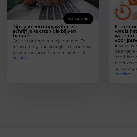
MARKETING
Tips van een copywriter: zo
E-commer
schrijf je teksten die blijven
wat is he
hangen
waarom is
voor jouw
Goede teksten herken je meteen. Ze
E-commerc
lezen prettig, voelen logisch en nemen
belangrijk
je als lezer vanzelf mee. Je hoeft niet
bedrijfsle
Snapfact
bedrijven 
aanwezigh
Snapfact