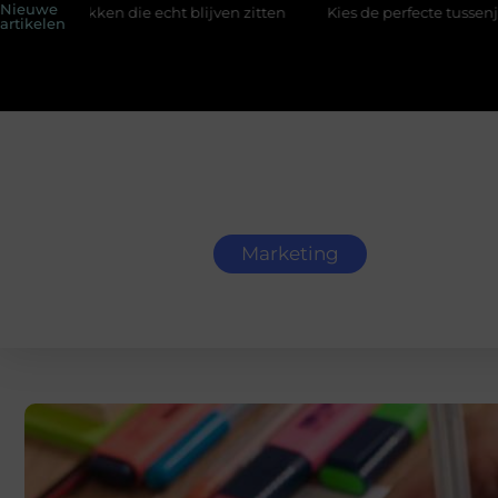
Nieuwe
kken die echt blijven zitten
Kies de perfecte tussenjas voor he
artikelen
Marketing