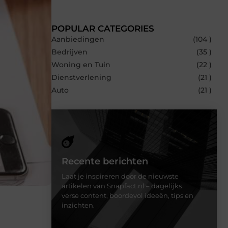
POPULAR CATEGORIES
Aanbiedingen
(104 )
Bedrijven
(35 )
Woning en Tuin
(22 )
Dienstverlening
(21 )
Auto
(21 )
Recente berichten
Laat je inspireren door de nieuwste
artikelen van Snapfact.nl – dagelijks
verse content, boordevol ideeën, tips en
inzichten.