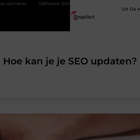
ren
123theorie: Slim je theorie halen zonder eindeloos blokken
Uit De 
Hoe kan je je SEO updaten?