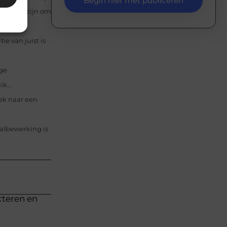
Begin hier met publiceren
tdaging zijn om
e van juist is
ge
k...
oek naar een
aalbewerking is
cteren en