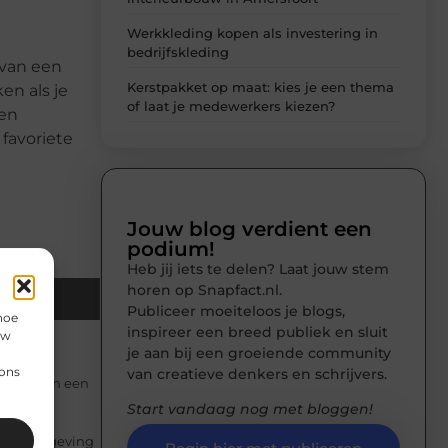
Werkkleding kopen als investering in
bedrijfskleding
 van een
Kerstpakket op maat: kies je een thema
en als je
of laat je medewerkers kiezen?
len
 favoriete
Jouw blog verdient een
podium!
Heb jij iets te delen? Laat jouw stem
horen op Snapfact.nl.
Email
Publiceer moeiteloos je blogs,
hoe
inspireer een breed publiek en sluit
uw
je aan bij een groeiende community
 ons
van creatieve denkers en schrijvers.
etten van een
Start vandaag nog met bloggen!
sche omgeving