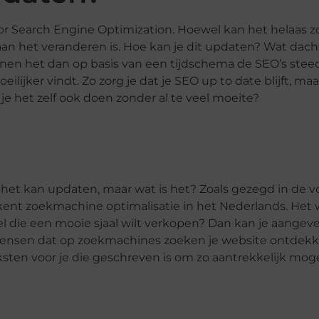
r Search Engine Optimization. Hoewel kan het helaas zo 
n het veranderen is. Hoe kan je dit updaten? Wat dacht
nnen het dan op basis van een tijdschema de SEO’s stee
ilijker vindt. Zo zorg je dat je SEO up to date blijft, ma
e het zelf ook doen zonder al te veel moeite?
e het kan updaten, maar wat is het? Zoals gezegd in de vo
kent zoekmachine optimalisatie in het Nederlands. Het 
kel die een mooie sjaal wilt verkopen? Dan kan je aange
s mensen dat op zoekmachines zoeken je website ontdekk
ksten voor je die geschreven is om zo aantrekkelijk moge