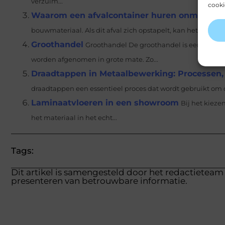
verzuim...
cooki
Waarom een afvalcontainer huren onmisbaar 
bouwmateriaal. Als dit afval zich opstapelt, kan het een ge
Groothandel
Groothandel De groothandel is een partij 
worden afgenomen in grote mate. Zo...
Draadtappen in Metaalbewerking: Processen,
draadtappen een essentieel proces dat wordt gebruikt om dr
Laminaatvloeren in een showroom
Bij het kieze
het materiaal in het echt...
Tags:
Dit artikel is samengesteld door het redactieteam 
presenteren van betrouwbare informatie.