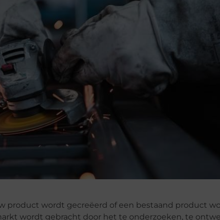
uw product wordt gecreëerd of een bestaand product w
 markt wordt gebracht door het te onderzoeken, te ontwe