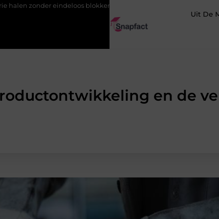
indeloos blokken
De populairste woontrends voor woningen in 
Uit De 
roductontwikkeling en de ve