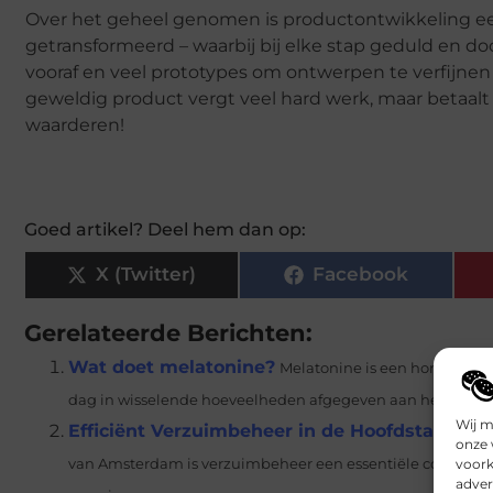
Over het geheel genomen is productontwikkeling een
getransformeerd – waarbij bij elke stap geduld en d
vooraf en veel prototypes om ontwerpen te verfijne
geweldig product vergt veel hard werk, maar betaalt 
waarderen!
Goed artikel? Deel hem dan op:
X (Twitter)
Facebook
Gerelateerde Berichten:
Wat doet melatonine?
Melatonine is een hormoon, 
dag in wisselende hoeveelheden afgegeven aan het bloed..
Wij m
Efficiënt Verzuimbeheer in de Hoofdstad On
onze 
voork
van Amsterdam is verzuimbeheer een essentiële component 
adver