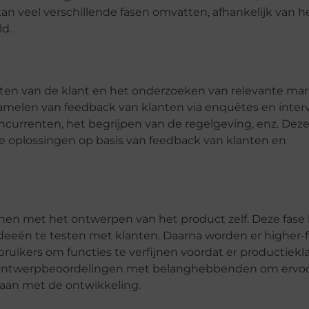
n veel verschillende fasen omvatten, afhankelijk van h
ld.
ften van de klant en het onderzoeken van relevante ma
zamelen van feedback van klanten via enquêtes en inter
currenten, het begrijpen van de regelgeving, enz. Dez
e oplossingen op basis van feedback van klanten en
innen met het ontwerpen van het product zelf. Deze fase
deeën te testen met klanten. Daarna worden er higher-fi
uikers om functies te verfijnen voordat er productiekl
ontwerpbeoordelingen met belanghebbenden om ervoo
gaan met de ontwikkeling.