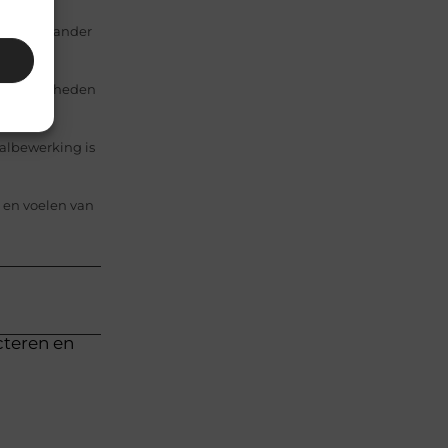
metaal en ander
De hoeveelheden
aalbewerking is
n en voelen van
cteren en