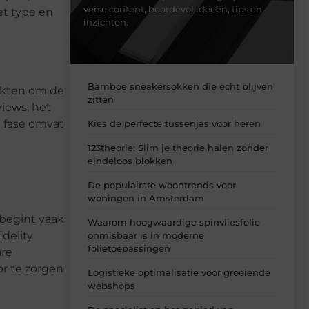
verse content, boordevol ideeën, tips en
et type en
inzichten.
Bamboe sneakersokken die echt blijven
rkten om de
zitten
views, het
e fase omvat
Kies de perfecte tussenjas voor heren
123theorie: Slim je theorie halen zonder
eindeloos blokken
De populairste woontrends voor
woningen in Amsterdam
 begint vaak
Waarom hoogwaardige spinvliesfolie
delity
onmisbaar is in moderne
folietoepassingen
are
r te zorgen
Logistieke optimalisatie voor groeiende
webshops