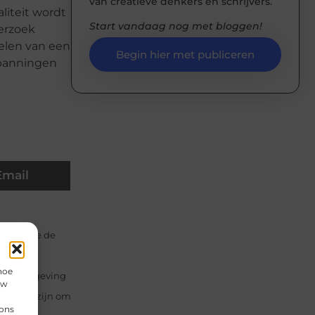
van creatieve denkers en schrijvers.
liteit wordt
Start vandaag nog met bloggen!
derzoek
elen van een
Begin hier met publiceren
spanningen
Email
gedurende de
hoe
sche omgeving
uw
tdaging zijn om
 ons