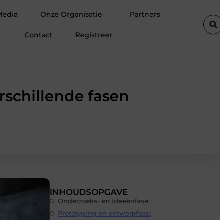
Amsterdam
Waarom hoogwaardige spinvliesfolie onmisbaar is i
Media
Onze Organisatie
Partners
Contact
Registreer
rschillende fasen
INHOUDSOPGAVE
Onderzoeks- en ideeënfase:
Prototyping en ontwerpfase: