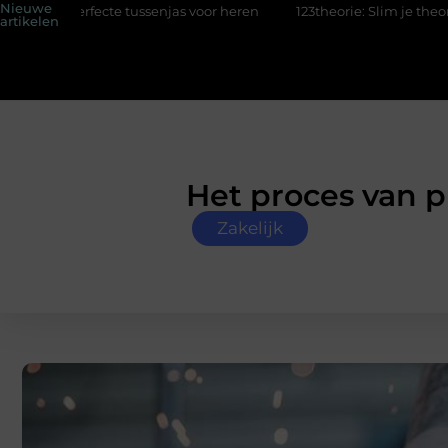
Nieuwe
tussenjas voor heren
123theorie: Slim je theorie halen zonder e
artikelen
Het proces van p
Zakelijk