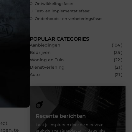
Ontwikkelingsfase:
Test- en implementatiefase:
Onderhouds- en verbeteringsfase:
POPULAR CATEGORIES
Aanbiedingen
(104 )
Bedrijven
(35 )
Woning en Tuin
(22 )
Dienstverlening
(21 )
Auto
(21 )
Recente berichten
ordt
Laat je inspireren door de nieuwste
rpen, te
artikelen van Snapfact.nl – dagelijks