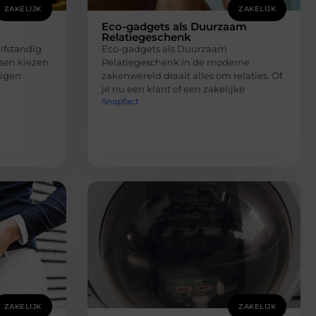
ZAKELIJK
ZAKELIJK
Eco-gadgets als Duurzaam
Relatiegeschenk
elfstandig
Eco-gadgets als Duurzaam
sen kiezen
Relatiegeschenk In de moderne
eigen
zakenwereld draait alles om relaties. Of
je nu een klant of een zakelijke
Snapfact
ZAKELIJK
ZAKELIJK