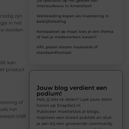
De specialist op het gebied van
interieurbouw in Amersfoort
nodig zijn
Werkkleding kopen als investering in
bedrijfskleding
gje in het
 te worden
Kerstpakket op maat: kies je een thema
of laat je medewerkers kiezen?
HPL platen kiezen maatwerk of
standaardformaat
dit kan
het product
Jouw blog verdient een
podium!
Heb jij iets te delen? Laat jouw stem
etering of
horen op Snapfact.nl.
oals het
Publiceer moeiteloos je blogs,
oepel blijft
inspireer een breed publiek en sluit
je aan bij een groeiende community