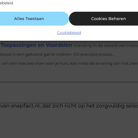
ebeleid.
is
Tijdens een verbouwing ontstaat er veel afval, zoals puin, hout, 
Alles Toestaan
Cookies Beheren
vaar vormen voor...
wat gelegen ligt tussen de fabrikant en de detailhandel of horeca. 
Cookiebeleid
 Toepassingen en Voordelen
Inleiding In de wereld van met
aad in een geboord gat te creëren. Dit precieze proces...
n van een nieuwe vloer voor je huis, kan niets de ervaring van het zie
van snapfact.nl, dat zich richt op het zorgvuldig sele