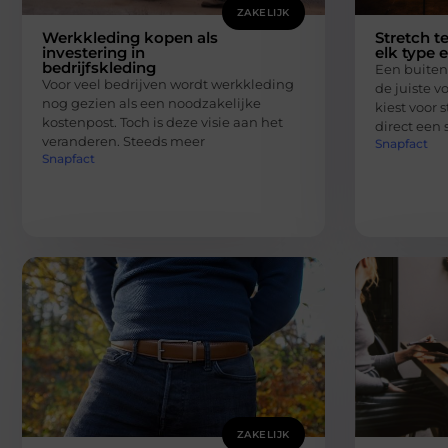
ZAKELIJK
Werkkleding kopen als
Stretch t
investering in
elk type
bedrijfskleding
Een buiten
Voor veel bedrijven wordt werkkleding
de juiste v
nog gezien als een noodzakelijke
kiest voor 
kostenpost. Toch is deze visie aan het
direct een s
veranderen. Steeds meer
Snapfact
Snapfact
ZAKELIJK