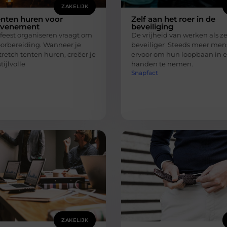
ZAKELIJK
enten huren voor
Zelf aan het roer in de
 evenement
beveiliging
feest organiseren vraagt om
De vrijheid van werken als z
oorbereiding. Wanneer je
beveiliger Steeds meer men
stretch tenten huren, creëer je
ervoor om hun loopbaan in 
tijlvolle
handen te nemen.
Snapfact
ZAKELIJK