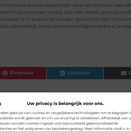
 complex proces waarbij een idee van concept naar rea
oorzettingsvermogen nodig zijn! Het vereist grondig on
n voordat ze in productie worden genomen. Het ontwikk
zich uiteindelijk terug wanneer eindgebruikers al je in
Pinterest
LinkedIn
dat van nature ook door het lichaam wordt aangemaakt. Het wordt 
Uw privacy is belangrijk voor ons.
.
aken gebruik van cookies en vergelijkbare technologieën om te begrijpen 
tdek de Kracht van Arbodienst Amsterdam
In de dynami
website wordt gebruikt en om uw ervaring te verbeteren. Afhankelijk van 
euren worden cookies ingezet voor bijvoorbeeld gepersonaliseerde
voor bedrijven die streven naar succes. Het kan een behoorlijke ui
tenties en het analyseren van bezoekersgedrag. Meer informatie vindt u in