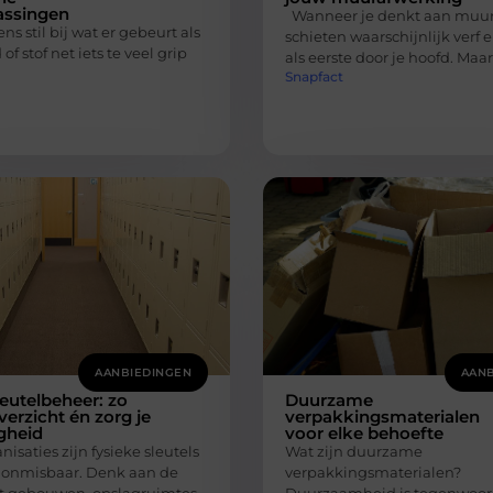
assingen
Wanneer je denkt aan muur
ns stil bij wat er gebeurt als
schieten waarschijnlijk verf
of stof net iets te veel grip
als eerste door je hoofd. Maar
Snapfact
AANBIEDINGEN
AANB
leutelbeheer: zo
Duurzame
verzicht én zorg je
verpakkingsmaterialen
igheid
voor elke behoefte
nisaties zijn fysieke sleutels
Wat zijn duurzame
 onmisbaar. Denk aan de
verpakkingsmaterialen?