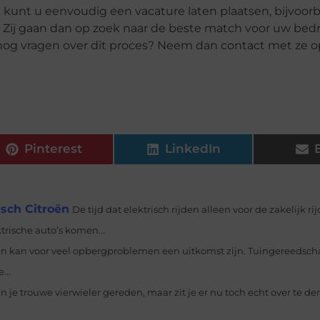
ata kunt u eenvoudig een vacature laten plaatsen, bijvoor
 Zij gaan dan op zoek naar de beste match voor uw bedri
 nog vragen over dit proces? Neem dan contact met ze o
Pinterest
LinkedIn
isch Citroën
De tijd dat elektrisch rijden alleen voor de zakelijk 
ktrische auto’s komen...
in kan voor veel opbergproblemen een uitkomst zijn. Tuingereedscha
...
r in je trouwe vierwieler gereden, maar zit je er nu toch echt over te d