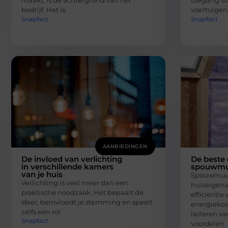
maakt, is de achtergrond van het
toegang to
bedrijf. Het is
voertuigen 
Snapfact
Snapfact
AANBIEDINGEN
De invloed van verlichting
De beste 
in verschillende kamers
spouwmuu
van je huis
Spouwmuuri
Verlichting is veel meer dan een
huiseigena
praktische noodzaak. Het bepaalt de
efficiëntie
sfeer, beïnvloedt je stemming en speelt
energiekos
zelfs een rol
isoleren v
Snapfact
voordelen