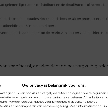
wat gelegen ligt tussen de fabrikant en de detailhandel of horeca. 
nhoud zonder illustraties ziet er altijd slechter uit en promoot erger
ke afbeeldingen. U moet begrijpen...
jk verschillende aanbieders op de markt van houten vloeren, hierom is
van snapfact.nl, dat zich richt op het zorgvuldig sele
Uw privacy is belangrijk voor ons.
aken gebruik van cookies en vergelijkbare technologieën om te begrijpen 
website wordt gebruikt en om uw ervaring te verbeteren. Afhankelijk van 
euren worden cookies ingezet voor bijvoorbeeld gepersonaliseerde
tenties en het analyseren van bezoekersgedrag. Meer informatie vindt u in