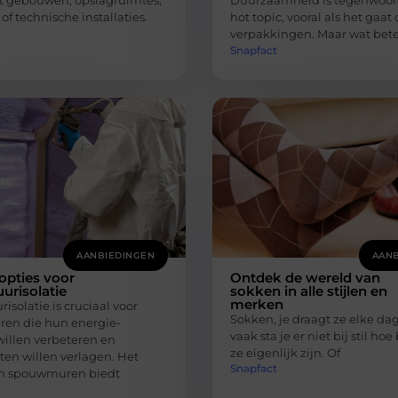
t gebouwen, opslagruimtes,
Duurzaamheid is tegenwoor
of technische installaties.
hot topic, vooral als het gaat
verpakkingen. Maar wat bet
Snapfact
AANBIEDINGEN
AANB
opties voor
Ontdek de wereld van
risolatie
sokken in alle stijlen en
merken
solatie is cruciaal voor
Sokken, je draagt ze elke da
ren die hun energie-
vaak sta je er niet bij stil ho
 willen verbeteren en
ze eigenlijk zijn. Of
ten willen verlagen. Het
Snapfact
an spouwmuren biedt