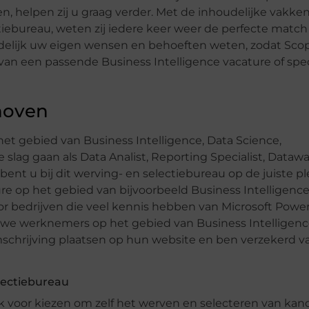
ten, helpen zij u graag verder. Met de inhoudelijke vakke
tiebureau, weten zij iedere keer weer de perfecte match
delijk uw eigen wensen en behoeften weten, zodat Sco
an een passende Business Intelligence vacature of speci
dhoven
 het gebied van Business Intelligence, Data Science,
 slag gaan als Data Analist, Reporting Specialist, Data
t u bij dit werving- en selectiebureau op de juiste ple
e op het gebied van bijvoorbeeld Business Intelligence
 bedrijven die veel kennis hebben van Microsoft Power
euwe werknemers op het gebied van Business Intelligenc
mschrijving plaatsen op hun website en ben verzekerd 
lectiebureau
jk voor kiezen om zelf het werven en selecteren van ka