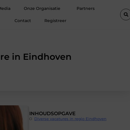
blokken
De populairste woontrends voor woningen in Amsterd
Media
Onze Organisatie
Partners
Contact
Registreer
ure in Eindhoven
INHOUDSOPGAVE
Diverse vacatures in regio Eindhoven