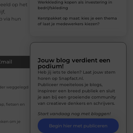
Werkkleding kopen als investering in
beeld op het
bedrijfskleding
jf,
Kerstpakket op maat: kies je een thema
p via hun
of laat je medewerkers kiezen?
Jouw blog verdient een
Email
podium!
Heb jij iets te delen? Laat jouw stem
horen op Snapfact.nl.
Publiceer moeiteloos je blogs,
rijder weggelegd
inspireer een breed publiek en sluit
je aan bij een groeiende community
van creatieve denkers en schrijvers.
p, fietsen en
Start vandaag nog met bloggen!
enken om je
Begin hier met publiceren