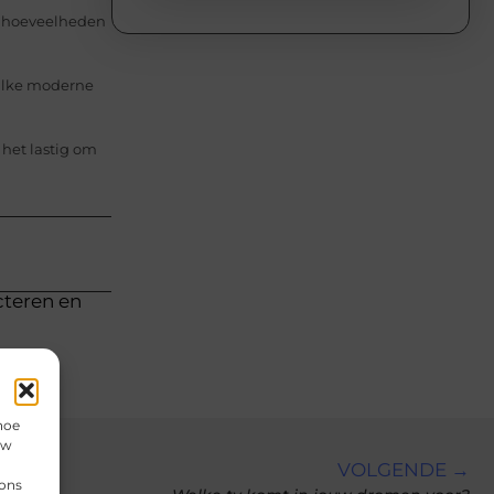
De hoeveelheden
. Elke moderne
 het lastig om
cteren en
hoe
uw
VOLGENDE →
 ons