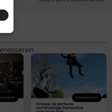
Welke tv komt in jouw dromen voor?
teresseren
IEDINGEN
AANBIEDINGEN
Ontdek de perfecte
rechthoekige trampoline
voor jouw tuin