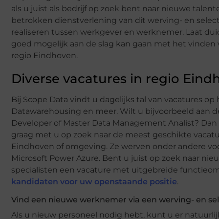
als u juist als bedrijf op zoek bent naar nieuwe talen
betrokken dienstverlening van dit werving- en selec
realiseren tussen werkgever en werknemer. Laat dui
goed mogelijk aan de slag kan gaan met het vinden v
regio Eindhoven.
Diverse vacatures in regio Ein
Bij Scope Data vindt u dagelijks tal van vacatures op
Datawarehousing en meer. Wilt u bijvoorbeeld aan de
Developer of Master Data Management Analist? Dan ben
graag met u op zoek naar de meest geschikte vacatur
Eindhoven of omgeving. Ze werven onder andere voor
Microsoft Power Azure. Bent u juist op zoek naar ni
specialisten een vacature met uitgebreide functieo
kandidaten voor uw openstaande positie
.
Vind een nieuwe werknemer via een werving- en se
Als u nieuw personeel nodig hebt, kunt u er natuurli