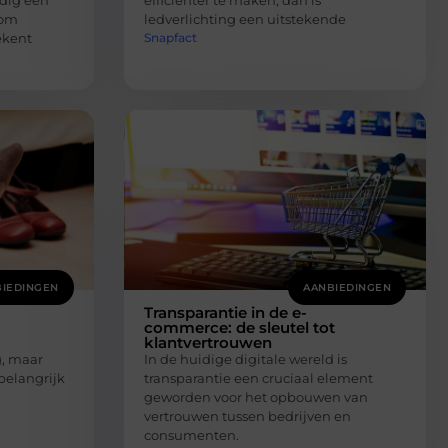
dig een
efficiënter te maken, dan is
 om
ledverlichting een uitstekende
Snapfact
ekent
IEDINGEN
AANBIEDINGEN
Transparantie in de e-
commerce: de sleutel tot
klantvertrouwen
g, maar
In de huidige digitale wereld is
e belangrijk
transparantie een cruciaal element
geworden voor het opbouwen van
vertrouwen tussen bedrijven en
consumenten.