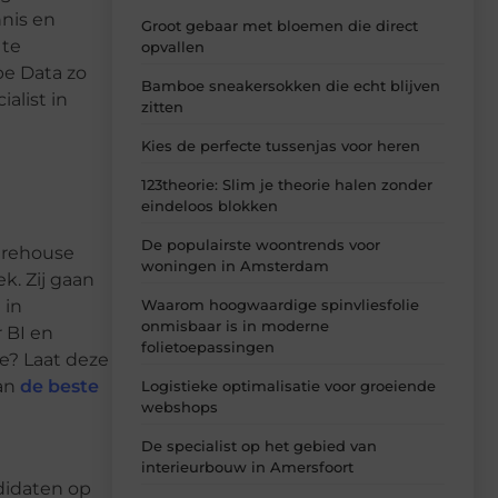
nnis en
Groot gebaar met bloemen die direct
 te
opvallen
pe Data zo
Bamboe sneakersokken die echt blijven
alist in
zitten
Kies de perfecte tussenjas voor heren
123theorie: Slim je theorie halen zonder
eindeloos blokken
De populairste woontrends voor
warehouse
woningen in Amsterdam
k. Zij gaan
 in
Waarom hoogwaardige spinvliesfolie
onmisbaar is in moderne
 BI en
folietoepassingen
e? Laat deze
van
de beste
Logistieke optimalisatie voor groeiende
webshops
De specialist op het gebied van
interieurbouw in Amersfoort
ndidaten op