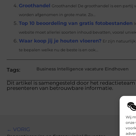
Groothandel
Groothandel De groothandel is een partij 
worden afgenomen in grote mate. Zo...
Top 10 beoordeling van gratis fotobestanden
I
website moet allerlei soorten inhoud bevatten, vooral unie
Waar koop jij je houten vloeren?
Er zijn natuurli
te bepalen welke nu de beste is en ook...
Business Intelligence vacature Eindhoven
Tags:
Dit artikel is samengesteld door het redactieteam 
presenteren van betrouwbare informatie.
Wij m
onze 
voork
← VORIG
adver