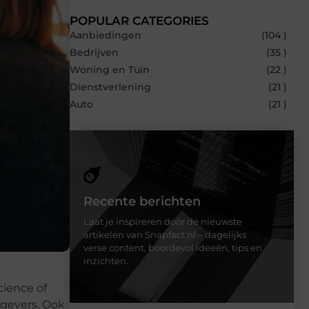
POPULAR CATEGORIES
Aanbiedingen
(104 )
Bedrijven
(35 )
Woning en Tuin
(22 )
Dienstverlening
(21 )
Auto
(21 )
Recente berichten
Laat je inspireren door de nieuwste
artikelen van Snapfact.nl – dagelijks
verse content, boordevol ideeën, tips en
inzichten.
cience of
tgevers. Ook