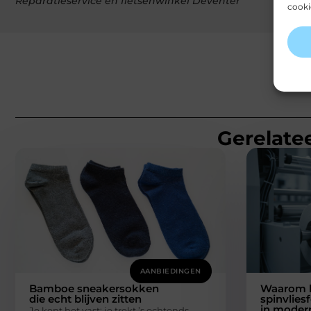
Reparatieservice en fietsenwinkel Deventer
cooki
Gerelatee
AANBIEDINGEN
Bamboe sneakersokken
Waarom 
die echt blijven zitten
spinvlies
in moder
Je kent het vast: je trekt ’s ochtends