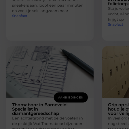
folietoep
sneakers aan, loopt een paar minuten
Sta je welee
en voelt je sok langzaam naar
vocht, wind 
Snapfact
krijgt op
Snapfact
AANBIEDINGEN
Thomaboor in Barneveld:
Grip op s
Specialist in
houd je o
diamantgereedschap
voor veil
Een achtergrond met beide voeten in
In veel orga
de praktijk Wat Thomaboor bijzonder
nog steeds