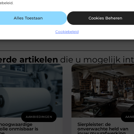
ebeleid.
Alles Toestaan
Cookies Beheren
Cookiebeleid
rde artikelen
die u mogelijk in
AANBIEDINGEN
AANB
hoogwaardige
Sierpleister: de
folie onmisbaar is
onverwachte held van
ne
jouw muurafwerking