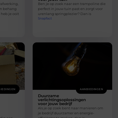
afwerking,
Ben je op zoek naar een trampoline die
 en behang
perfect in jouw tuin past en zorgt voor
 heb je ooit
urenlang springplezier? Dan is
Snapfact
IEDINGEN
AANBIEDINGEN
Duurzame
verlichtingsoplossingen
voor jouw bedrijf
Als je op zoek bent naar manieren om
je bedrijf duurzamer en energie-