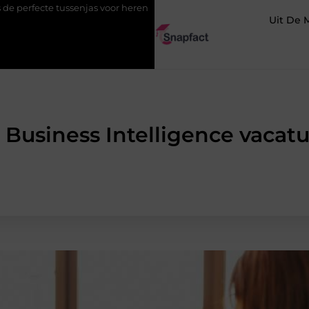
s voor heren
123theorie: Slim je theorie halen zonder eindeloos 
Uit De 
Business Intelligence vacat