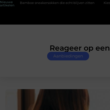
Nieuwe
neakersokken die echt blijven zitten
Kies de perfecte tussenja
artikelen
Reageer op een 
Aanbiedingen