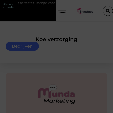
rfecte tussenjas voor heren
123theorie: Slim je theorie halen zonder e
Nieuwe
artikelen
Koe verzorging
Bedrijven