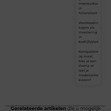
interieurbouw
in
Amersfoort
Werkkleding
kopen als
investering
in
bedrijfskleding
Kerstpakket
op maat:
kies je een
thema of
laat je
medewerkers
kiezen?
Gerelateerde artikelen
die u mogelijk