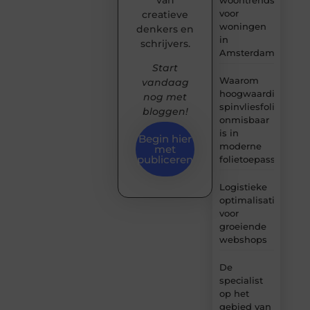
voor
creatieve
woningen
denkers en
in
schrijvers.
Amsterdam
Start
Waarom
vandaag
hoogwaardige
nog met
spinvliesfolie
bloggen!
onmisbaar
is in
Begin hier
moderne
met
publiceren
folietoepassingen
Logistieke
optimalisatie
voor
groeiende
webshops
De
specialist
op het
gebied van