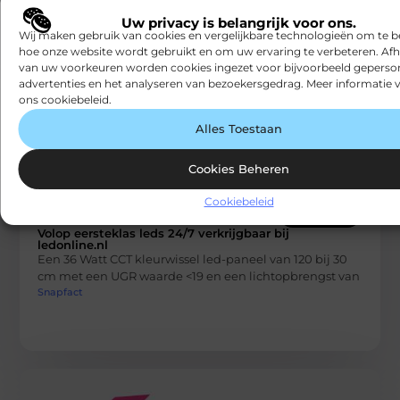
het gedrag. In deze
Snapfact
Uw privacy is belangrijk voor ons.
Wij maken gebruik van cookies en vergelijkbare technologieën om te b
hoe onze website wordt gebruikt en om uw ervaring te verbeteren. Afh
van uw voorkeuren worden cookies ingezet voor bijvoorbeeld geperson
advertenties en het analyseren van bezoekersgedrag. Meer informatie v
ons cookiebeleid.
Alles Toestaan
Cookies Beheren
Cookiebeleid
BEDRIJVEN
Volop eersteklas leds 24/7 verkrijgbaar bij
ledonline.nl
Een 36 Watt CCT kleurwissel led-paneel van 120 bij 30
cm met een UGR waarde <19 en een lichtopbrengst van
Snapfact