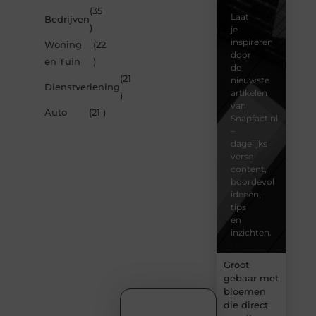
(35
Laat
Bedrijven
)
je
inspireren
Woning
(22
door
en Tuin
)
de
(21
nieuwste
Dienstverlening
artikelen
)
van
Auto
(21 )
Snapfact.nl
–
dagelijks
verse
content,
boordevol
ideeën,
tips
en
inzichten.
Groot
gebaar met
bloemen
die direct