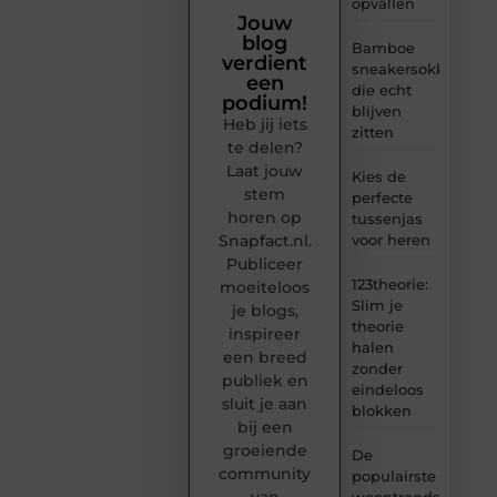
opvallen
Jouw
blog
Bamboe
verdient
sneakersokken
een
die echt
podium!
blijven
Heb jij iets
zitten
te delen?
Laat jouw
Kies de
stem
perfecte
horen op
tussenjas
Snapfact.nl.
voor heren
Publiceer
123theorie:
moeiteloos
Slim je
je blogs,
theorie
inspireer
halen
een breed
zonder
publiek en
eindeloos
sluit je aan
blokken
bij een
groeiende
De
community
populairste
van
woontrends