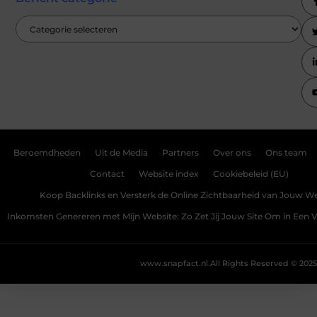
Beroemdheden
Uit de Media
Partners
Over ons
Ons team
Contact
Website index
Cookiebeleid (EU)
Koop Backlinks en Versterk de Online Zichtbaarheid van Jouw We
Inkomsten Genereren met Mijn Website: Zo Zet Jij Jouw Site Om in Een
www.snapfact.nl.
All Rights Reserved © 2025