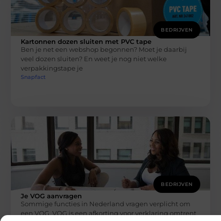
BEDRIJVEN
Kartonnen dozen sluiten met PVC tape
Ben je net een webshop begonnen? Moet je daarbij
veel dozen sluiten? En weet je nog niet welke
verpakkingstape je
Snapfact
BEDRIJVEN
Je VOG aanvragen
Sommige functies in Nederland vragen verplicht om
een VOG. VOG is een afkorting voor verklaring omtrent